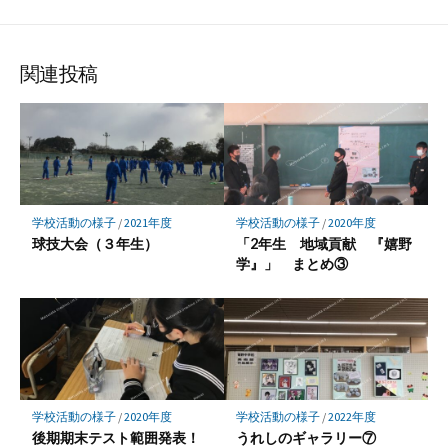
シ
シ
シ
ェ
ェ
ェ
ア
ア
ア
関連投稿
学校活動の様子
/
2021年度
学校活動の様子
/
2020年度
球技大会（３年生）
「2年生 地域貢献 『嬉野
学』」 まとめ③
学校活動の様子
/
2020年度
学校活動の様子
/
2022年度
後期期末テスト範囲発表！
うれしのギャラリー⑦