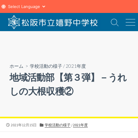
コ
ン
検
メ
索
ニ
テ
切
ュ
ン
り
ー
ツ
替
え
へ
ス
ホーム
>
学校活動の様子
/
2021年度
キ
地域活動部【第３弾】－うれ
ッ
プ
しの大根収穫②
公
カ
2021年12月15日
学校活動の様子
/
2021年度
開
テ
日
ゴ