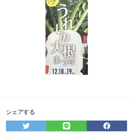
シェアする
Twitter
LINE
Face
で
で
で