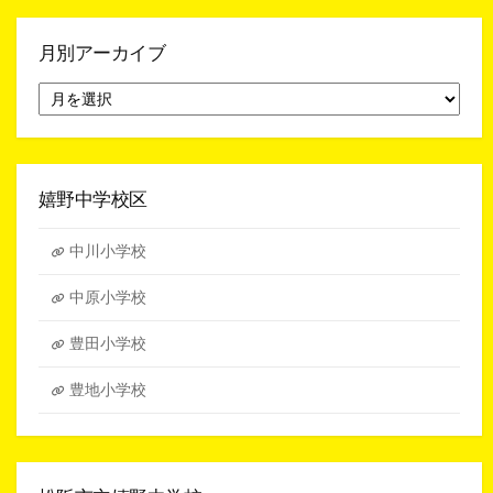
月別アーカイブ
月
別
ア
ー
カ
イ
嬉野中学校区
ブ
中川小学校
中原小学校
豊田小学校
豊地小学校