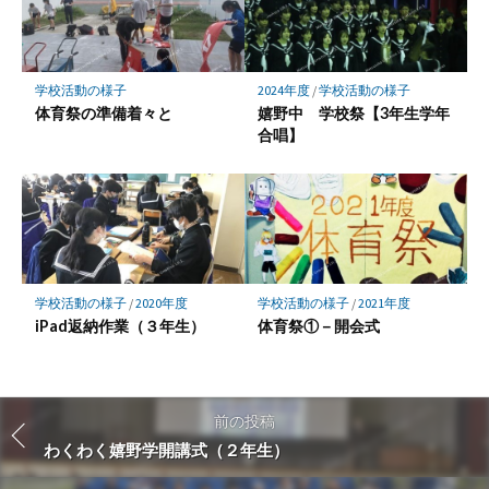
学校活動の様子
2024年度
/
学校活動の様子
体育祭の準備着々と
嬉野中 学校祭【3年生学年
合唱】
学校活動の様子
/
2020年度
学校活動の様子
/
2021年度
iPad返納作業（３年生）
体育祭①－開会式
前の投稿
わくわく嬉野学開講式（２年生）