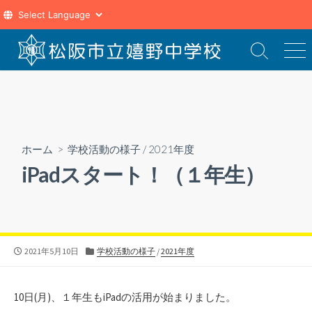
コ
ン
検
メ
索
ニ
テ
切
ュ
ン
り
ー
ツ
替
え
へ
ス
ホーム
>
学校活動の様子
/
2021年度
キ
iPadスタート！（１年生）
ッ
プ
公
カ
2021年5月10日
学校活動の様子
/
2021年度
開
テ
日
ゴ
リ
10日(月)、１年生もiPadの活用が始まりました。
ー