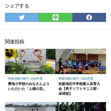
シェアする
Twitter
LINE
Face
で
で
で
シ
シ
シ
ェ
ェ
ェ
ア
ア
ア
関連投稿
学校活動の様子
/
2020年度
学校活動の様子
/
2022年度
豊地小学校のみなさんより
松阪地区中学校新人体育大
いただいた「人権の花」
会【男子ソフトテニス部・
卓球部】