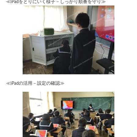
≪iPadをとりにいく様子－しっかり順番を守り≫
≪iPadの活用－設定の確認≫