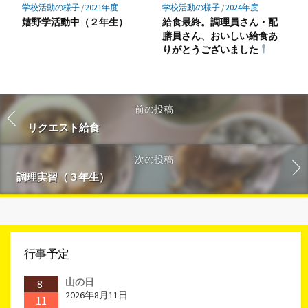
学校活動の様子
/
2021年度
学校活動の様子
/
2024年度
嬉野学活動中（２年生）
給食最終。調理員さん・配
膳員さん、おいしい給食あ
りがとうございました
前の投稿
リクエスト給食
次の投稿
調理実習（３年生）
行事予定
山の日
8
2026年8月11日
11