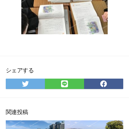
シェアする
Twitter
LINE
Face
で
で
で
シ
シ
シ
ェ
ェ
ェ
ア
ア
ア
関連投稿