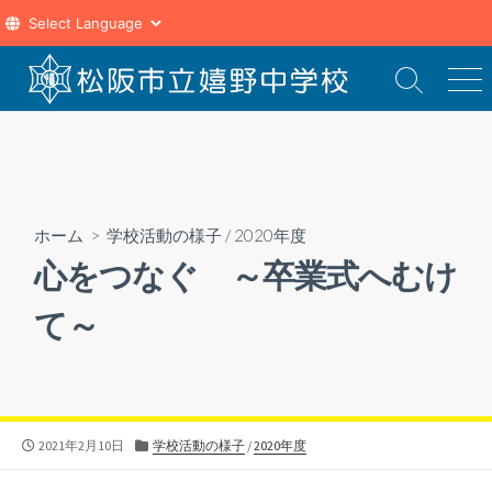
コ
ン
検
メ
索
ニ
テ
切
ュ
ン
り
ー
ツ
替
え
へ
ス
ホーム
>
学校活動の様子
/
2020年度
キ
心をつなぐ ～卒業式へむけ
ッ
プ
て～
公
カ
2021年2月10日
学校活動の様子
/
2020年度
開
テ
日
ゴ