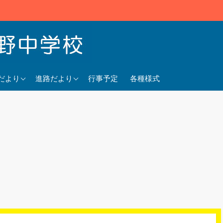
5年度
2025年度
だより
進路だより
行事予定
各種様式
4年度
2024年度
3年度
2023年度