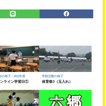
LINE
Facebook
で
で
シ
シ
ェ
ェ
ア
ア
動の様子
/
2021年度
学校活動の様子
オンライン学習日①
体育祭3（玉入れ）