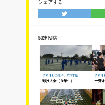
シェアする
Twitter
で
シ
ェ
ア
関連投稿
学校活動の様子
/
2021年度
学校活
球技大会（３年生）
一斉