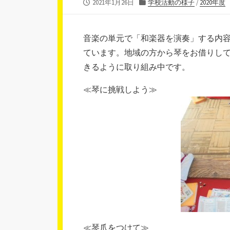
公
カ
2021年1月26日
学校活動の様子
/
2020年度
開
テ
日
ゴ
リ
音楽の単元で「和楽器を演奏」する内
ー
ています。地域の方から琴をお借りし
きるように取り組み中です。
≪琴に挑戦しよう≫
≪琴爪をつけて≫