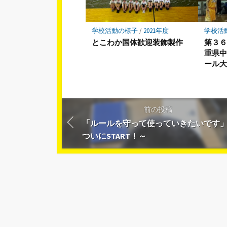
学校活動の様子
/
2021年度
学校活
とこわか国体歓迎装飾製作
第３６
重県
ール
前の投稿
「ルールを守って使っていきたいです
ついにSTART！～