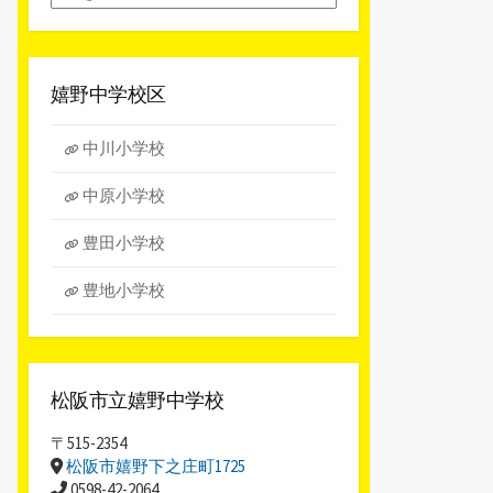
別
ア
ー
カ
嬉野中学校区
イ
ブ
中川小学校
中原小学校
豊田小学校
豊地小学校
松阪市立嬉野中学校
〒515-2354
松阪市嬉野下之庄町1725
0598-42-2064