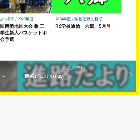
動の様子
/
2020年度
2024年度
/
学校活動の様子
回南勢地区大会 兼 三
R6学校通信「六郷」5月号
中学生新人バスケットボ
大会予選
次の投稿
」～
進路だよりNO.29