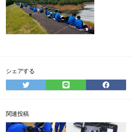
シェアする
Twitter
LINE
Face
で
で
で
シ
シ
シ
ェ
ェ
ェ
ア
ア
ア
関連投稿