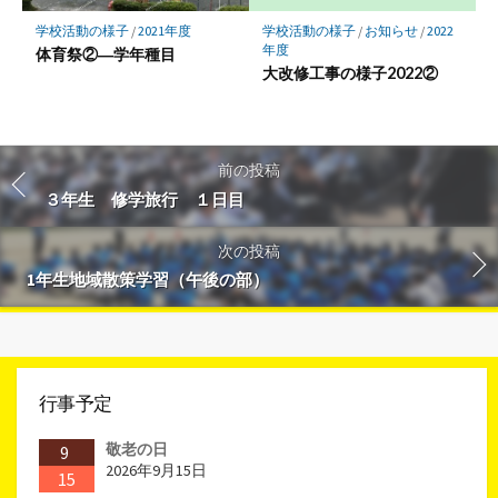
学校活動の様子
/
2021年度
学校活動の様子
/
お知らせ
/
2022
年度
体育祭②―学年種目
大改修工事の様子2022②
前の投稿
３年生 修学旅行 １日目
次の投稿
1年生地域散策学習（午後の部）
行事予定
敬老の日
9
2026年9月15日
15