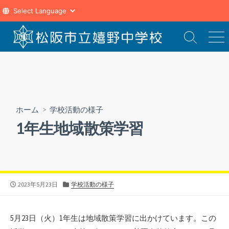
コ
ン
検
メ
索
ニ
テ
切
ュ
ン
り
ー
ツ
替
え
へ
ス
ホーム
>
学校活動の様子
キ
1年生地域散策学習
ッ
プ
公
カ
2023年5月23日
学校活動の様子
開
テ
日
ゴ
リ
5月23日（火）1年生は地域散策学習に出かけています。この
ー