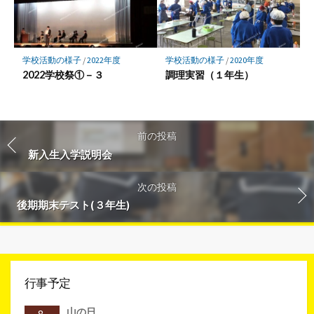
学校活動の様子
/
2022年度
学校活動の様子
/
2020年度
2022学校祭①－３
調理実習（１年生）
前の投稿
新入生入学説明会
次の投稿
後期期末テスト(３年生)
行事予定
山の日