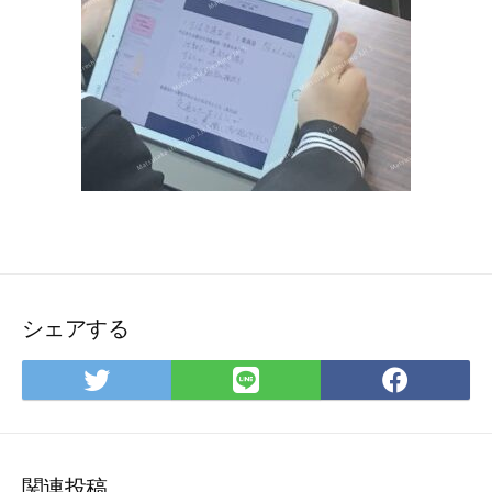
シェアする
Twitter
LINE
Face
で
で
で
シ
シ
シ
ェ
ェ
ェ
ア
ア
ア
関連投稿