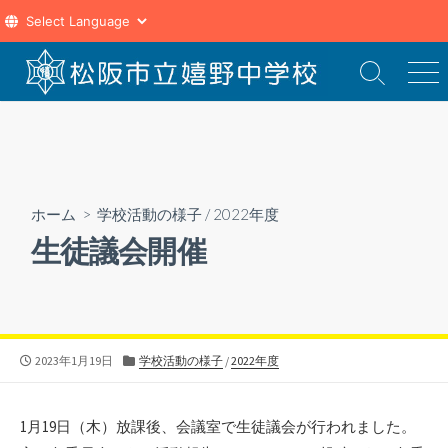
コ
ン
検
メ
索
ニ
テ
切
ュ
ン
り
ー
ツ
替
え
へ
ス
ホーム
>
学校活動の様子
/
2022年度
キ
生徒議会開催
ッ
プ
公
カ
2023年1月19日
学校活動の様子
/
2022年度
開
テ
日
ゴ
リ
1月19日（木）放課後、会議室で生徒議会が行われました。
ー