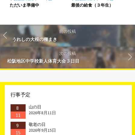
ただいま準備中
最後の給食（３年生）
前の投稿
うれしの大根の種まき
次の投稿
松阪地区中学校新人体育大会３日目
行事予定
山の日
8
2026年8月11日
11
敬老の日
9
2026年9月15日
15