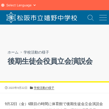
コ
ン
検
メ
索
ニ
テ
切
ュ
ン
り
ー
ツ
替
え
へ
ス
ホーム
>
学校活動の様子
キ
後期生徒会役員立会演説会
ッ
プ
公
カ
2023年9月22日
学校活動の様子
開
テ
日
ゴ
リ
9月22日（金）6限目の時間に体育館で後期生徒会立会演説会
ー