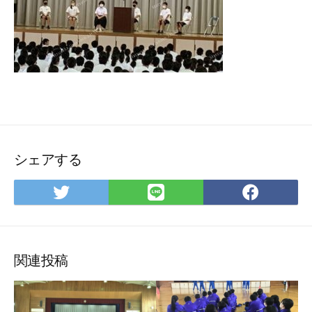
シェアする
Twitter
LINE
Face
で
で
で
シ
シ
シ
ェ
ェ
ェ
ア
ア
ア
関連投稿