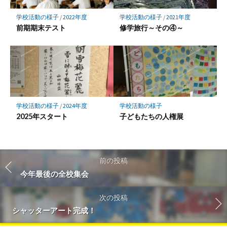
学校活動の様子
/
2022年度
学校活動の様子
/
2021年度
前期期末テスト
修学旅行～その④～
学校活動の様子
/
2024年度
学校活動の様子
2025年スタート
子どもたちの人権展
前の投稿
今年最後の全校集会
次の投稿
シャッターアート完成！