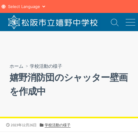
コ
ン
検
メ
索
ニ
テ
切
ュ
ン
り
ー
ツ
替
え
へ
ス
ホーム
>
学校活動の様子
キ
嬉野消防団のシャッター壁画
ッ
プ
を作成中
公
カ
2023年12月26日
学校活動の様子
開
テ
日
ゴ