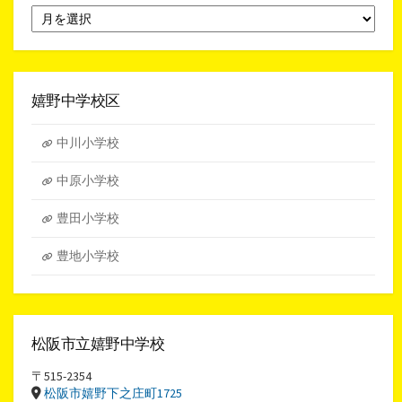
月
別
ア
ー
カ
イ
嬉野中学校区
ブ
中川小学校
中原小学校
豊田小学校
豊地小学校
松阪市立嬉野中学校
〒515-2354
松阪市嬉野下之庄町1725