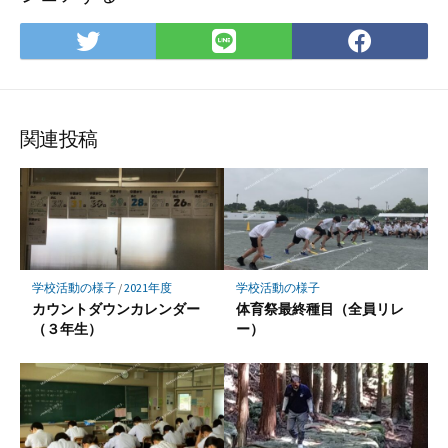
Twitter
LINE
Face
で
で
で
シ
シ
シ
ェ
ェ
ェ
ア
ア
ア
関連投稿
学校活動の様子
/
2021年度
学校活動の様子
カウントダウンカレンダー
体育祭最終種目（全員リレ
（３年生）
ー）