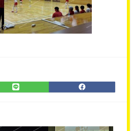
LINE
Facebook
で
で
シ
シ
ェ
ェ
ア
ア