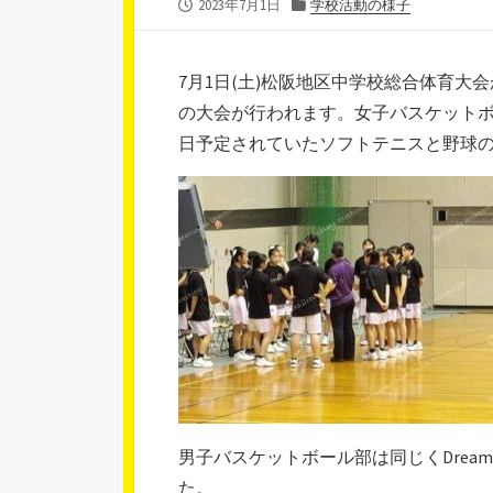
公
カ
2023年7月1日
学校活動の様子
開
テ
日
ゴ
リ
7月1日(土)松阪地区中学校総合体育
ー
の大会が行われます。女子バスケット
日予定されていたソフトテニスと野球
男子バスケットボール部は同じくDre
た。