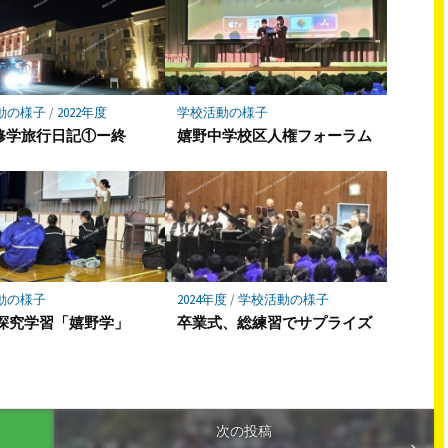
動の様子
/
2022年度
学校活動の様子
2修学旅行日記①ー終
嬉野中学校区人権フォーラム
動の様子
2024年度
/
学校活動の様子
探究学習「嬉野学」
卒業式、総練習でサプライズ
次の投稿