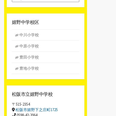
別
ア
ー
カ
嬉野中学校区
イ
ブ
中川小学校
中原小学校
豊田小学校
豊地小学校
松阪市立嬉野中学校
〒515-2354
松阪市嬉野下之庄町1725
0598-42-2064