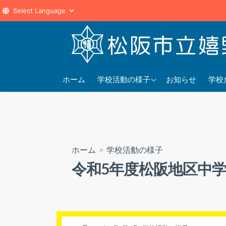
コ
ン
テ
ン
2025年度
202
ツ
ホーム
学校活動の様子
お知らせ
学校
へ
2024年度
202
ス
2023年度
202
キ
ッ
プ
ホーム
>
学校活動の様子
令和5年度松阪地区中