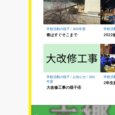
学校活動の様子
/
2021年度
学校活
春はすぐそこまで
202
学校活動の様子
/
お知らせ
/
2021
学校活
年度
2年生
大改修工事の様子④
前の投稿