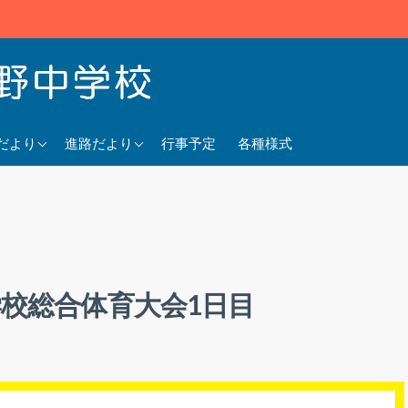
5年度
2025年度
だより
進路だより
行事予定
各種様式
4年度
2024年度
3年度
2023年度
学校総合体育大会1日目