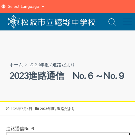
コ
ン
検
メ
索
ニ
テ
切
ュ
ン
り
ー
ツ
替
え
へ
ス
ホーム
>
2023年度
/
進路だより
キ
2023進路通信 No.６～No.９
ッ
プ
公
カ
2023年7月4日
2023年度
/
進路だより
開
テ
日
ゴ
リ
進路通信No.６
ー