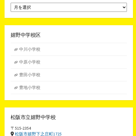
月
別
ア
ー
カ
イ
嬉野中学校区
ブ
中川小学校
中原小学校
豊田小学校
豊地小学校
松阪市立嬉野中学校
〒515-2354
松阪市嬉野下之庄町1725