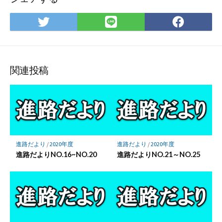
Twitter
LINE
Face
で
で
で
シ
シ
シ
ェ
ェ
ェ
ア
ア
ア
関連投稿
進路だより
/
2020年度
進路だより
/
2020年度
進路だよりNO.16~NO.20
進路だよりNO.21～NO.25