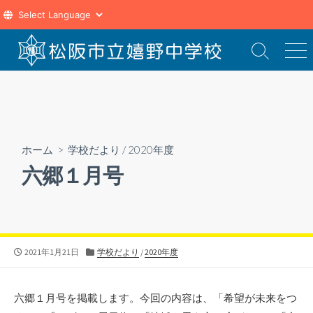
コ
ン
検
メ
索
ニ
テ
切
ュ
ン
り
ー
ツ
替
え
へ
ス
ホーム
>
学校だより
/
2020年度
キ
六郷１月号
ッ
プ
公
カ
2021年1月21日
学校だより
/
2020年度
開
テ
日
ゴ
リ
六郷１月号を掲載します。今回の内容は、「希望が未来をつ
ー