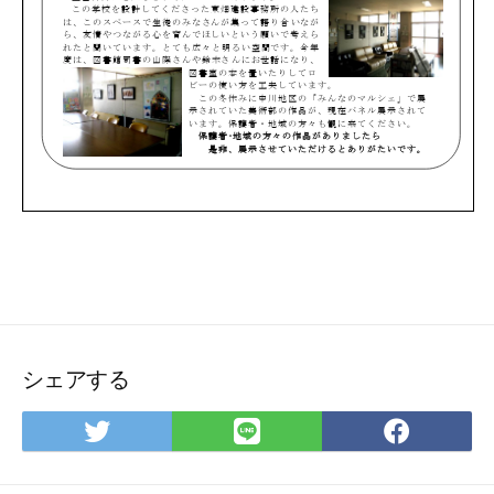
シェアする
Twitter
LINE
Face
で
で
で
シ
シ
シ