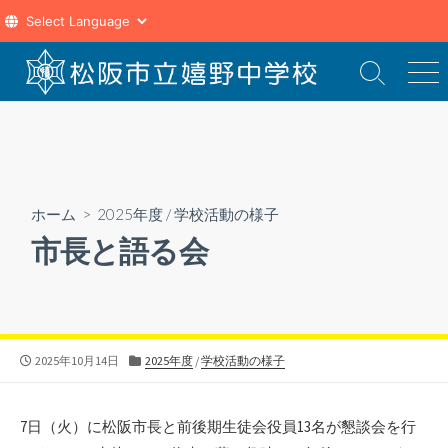
コ
ン
検
メ
索
ニ
テ
切
ュ
ン
り
ー
ツ
替
え
へ
ス
ホーム
>
2025年度
/
学校活動の様子
キ
市長と語る会
ッ
プ
公
カ
2025年10月14日
2025年度
/
学校活動の様子
開
テ
日
ゴ
リ
7日（火）に松阪市長と前後期生徒会役員13名が懇談会を行
ー