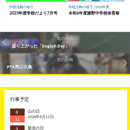
学校活動の様子
学校活動の様子
/
2024年度
2023年度学校だより7月号
令和6年度嬉野中学校体育祭
前の投稿
盛り上がった「English Day」
次の投稿
PTA廃品収集
行事予定
山の日
8
2026年8月11日
11
敬老の日
9