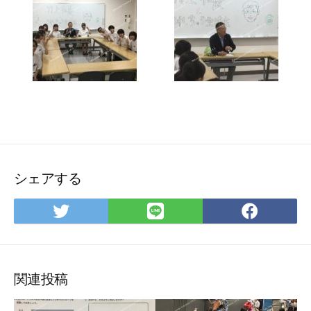
シェアする
Twitter
LINE
Face
で
で
で
シ
シ
シ
ェ
ェ
ェ
ア
ア
ア
関連投稿