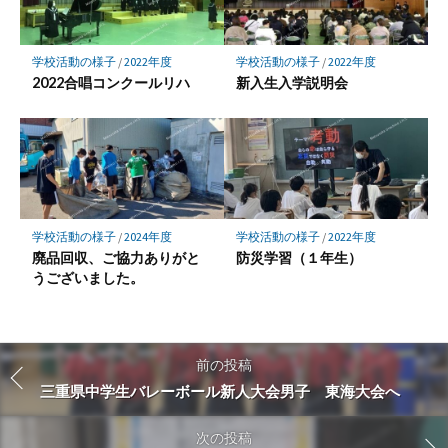
学校活動の様子
/
2022年度
学校活動の様子
/
2022年度
2022合唱コンクールリハ
新入生入学説明会
学校活動の様子
/
2024年度
学校活動の様子
/
2022年度
廃品回収、ご協力ありがと
防災学習（１年生）
うございました。
前の投稿
三重県中学生バレーボール新人大会男子 東海大会へ
次の投稿