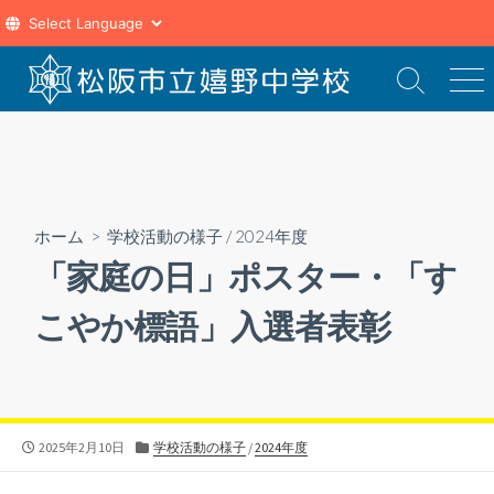
コ
ン
検
メ
索
ニ
テ
切
ュ
ン
り
ー
ツ
替
え
へ
ス
ホーム
>
学校活動の様子
/
2024年度
キ
「家庭の日」ポスター・「す
ッ
プ
こやか標語」入選者表彰
公
カ
2025年2月10日
学校活動の様子
/
2024年度
開
テ
日
ゴ