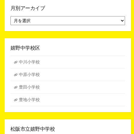
月別アーカイブ
月
別
ア
ー
カ
イ
嬉野中学校区
ブ
中川小学校
中原小学校
豊田小学校
豊地小学校
松阪市立嬉野中学校