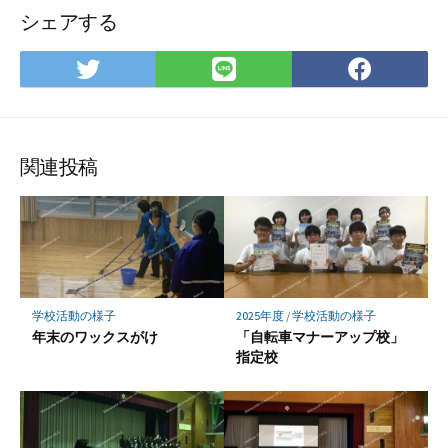
シェアする
Twitter
LINE
Face
で
で
で
シ
シ
シ
ェ
ェ
ェ
ア
ア
ア
関連投稿
学校活動の様子
2025年度
/
学校活動の様子
年末のワックスがけ
「自転車マナーアップ校」
指定校