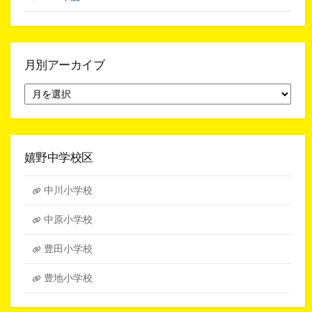
月別アーカイブ
月
別
ア
ー
カ
イ
嬉野中学校区
ブ
中川小学校
中原小学校
豊田小学校
豊地小学校