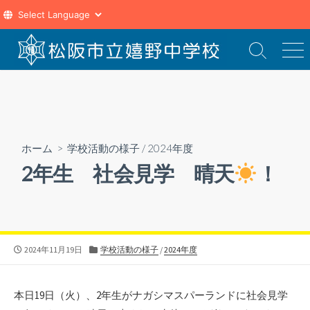
コ
ン
検
メ
索
ニ
テ
切
ュ
ン
り
ー
ツ
替
え
へ
ス
ホーム
>
学校活動の様子
/
2024年度
キ
2年生 社会見学 晴天
！
ッ
プ
公
カ
2024年11月19日
学校活動の様子
/
2024年度
開
テ
日
ゴ
リ
本日19日（火）、2年生がナガシマスパーランドに社会見学
ー