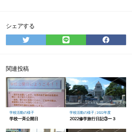
シェアする
Twitter
LINE
Face
で
で
で
シ
シ
シ
ェ
ェ
ェ
ア
ア
ア
関連投稿
学校活動の様子
学校活動の様子
/
2022年度
学校一斉公開日
2022修学旅行日記③ー３