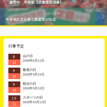
嬉野中 学校祭【吹奏楽部演奏】
次の投稿
中原地区文化祭で家庭部が出店
行事予定
山の日
8
2026年8月11日
11
敬老の日
9
2026年9月15日
15
秋分の日
9
2026年9月23日
23
スポーツの日
10
2026年10月13日
13