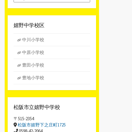
別
ア
ー
カ
嬉野中学校区
イ
ブ
中川小学校
中原小学校
豊田小学校
豊地小学校
松阪市立嬉野中学校
〒515-2354
松阪市嬉野下之庄町1725
0598-42-2064