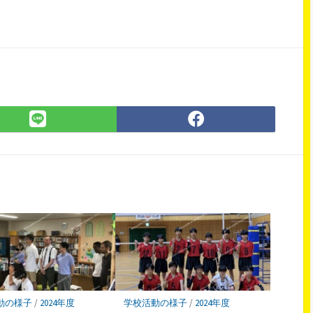
LINE
Facebook
で
で
シ
シ
ェ
ェ
ア
ア
動の様子
/
2024年度
学校活動の様子
/
2024年度