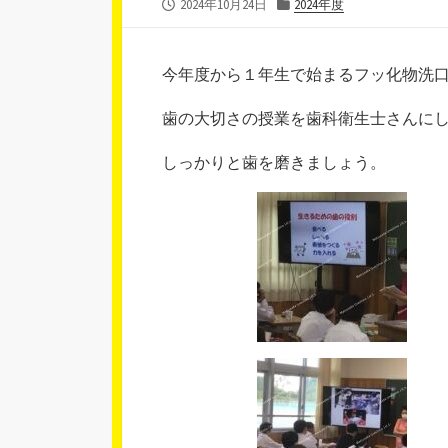
公
カ
2024年10月24日
2024年度
開
テ
日
ゴ
リ
今年度から１年生で始まるフッ化物洗
ー
歯の大切さの授業を歯科衛生士さんに
しっかりと歯を磨きましょう。