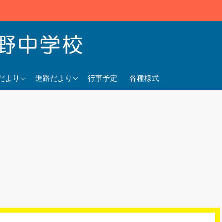
5年度
2025年度
だより
進路だより
行事予定
各種様式
4年度
2024年度
3年度
2023年度