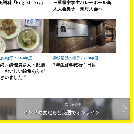
語科「English Day」
三重県中学生バレーボール新
人大会男子 東海大会へ
動の様子
/
2024年度
学校活動の様子
/
2024年度
最終。調理員さん・配膳
3年生修学旅行１日目
ん、おいしい給食ありが
ございました
次の投稿
インドの友だちと英語でオンライン