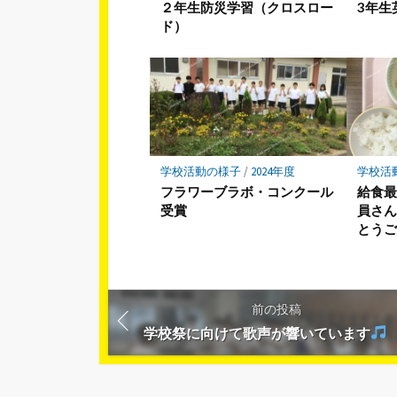
２年生防災学習（クロスロー
3年生英
ド）
学校活動の様子
/
2024年度
学校活
フラワーブラボ・コンクール
給食
受賞
員さ
とう
前の投稿
学校祭に向けて歌声が響いています