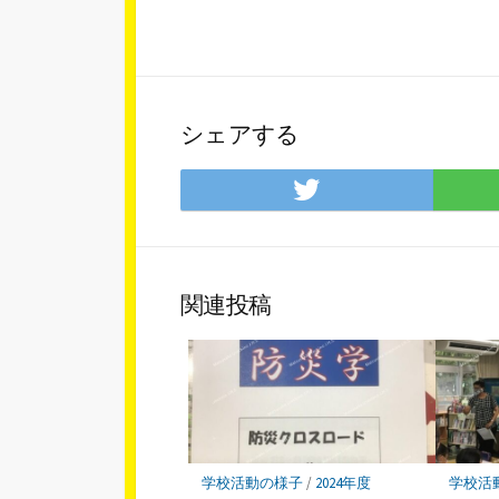
シェアする
Twitter
で
シ
ェ
ア
関連投稿
学校活動の様子
/
2024年度
学校活