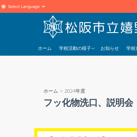
コ
ン
テ
ン
2025年度
202
ツ
ホーム
学校活動の様子
お知らせ
学校
へ
2024年度
202
ス
2023年度
202
キ
ッ
プ
ホーム
>
2024年度
フッ化物洗口、説明会