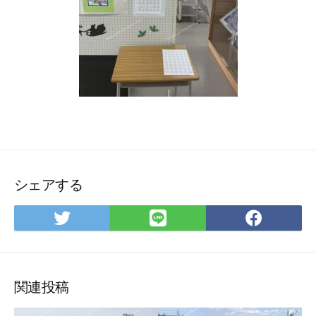
シェアする
Twitter
LINE
Face
で
で
で
シ
シ
シ
ェ
ェ
ェ
ア
ア
ア
関連投稿