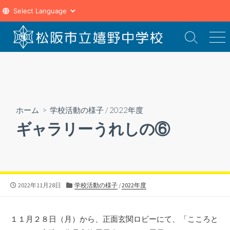
コ
ン
検
メ
索
ニ
テ
切
ュ
ン
り
ー
ツ
替
え
へ
ス
ホーム
>
学校活動の様子
/
2022年度
キ
ギャラリーうれしの⑥
ッ
プ
公
カ
2022年11月28日
学校活動の様子
/
2022年度
開
テ
日
ゴ
リ
１１月２８日（月）から、正面玄関ロビーにて、「こころと
ー