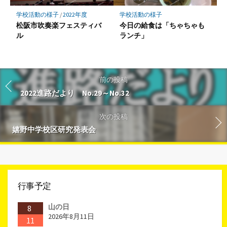
学校活動の様子
/
2022年度
学校活動の様子
松阪市吹奏楽フェスティバ
今日の給食は「ちゃちゃも
ル
ランチ」
前の投稿
2022進路だより No.29～No.32
次の投稿
嬉野中学校区研究発表会
行事予定
山の日
8
2026年8月11日
11