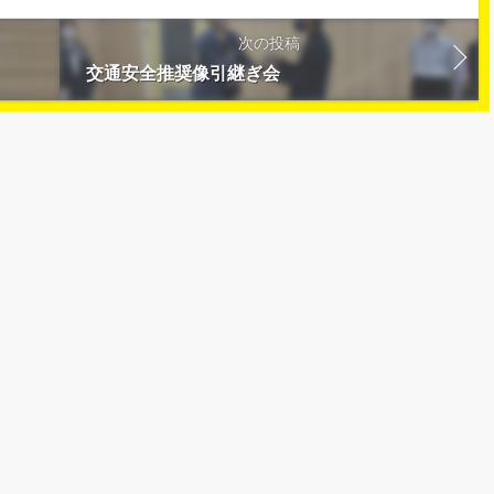
次の投稿
。
交通安全推奨像引継ぎ会