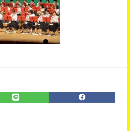
LINE
Facebook
で
で
シ
シ
ェ
ェ
ア
ア