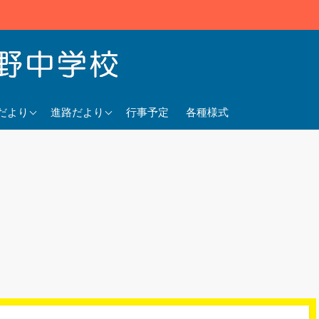
5年度
2025年度
だより
進路だより
行事予定
各種様式
4年度
2024年度
3年度
2023年度