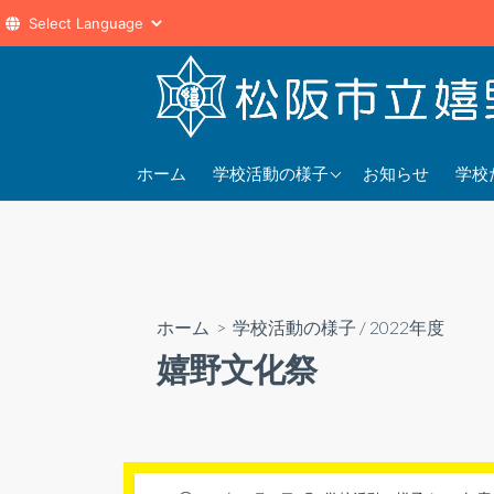
コ
ン
テ
ン
2025年度
202
ツ
ホーム
学校活動の様子
お知らせ
学校
へ
2024年度
202
ス
2023年度
202
キ
ッ
プ
ホーム
>
学校活動の様子
/
2022年度
嬉野文化祭