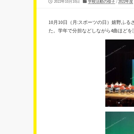
公
カ
2022年10月10日
学校活動の様子
/
2022年度
開
テ
日
ゴ
リ
10月10日（月:スポーツの日）嬉野ふ
ー
た。学年で分担などしながら4曲ほどを