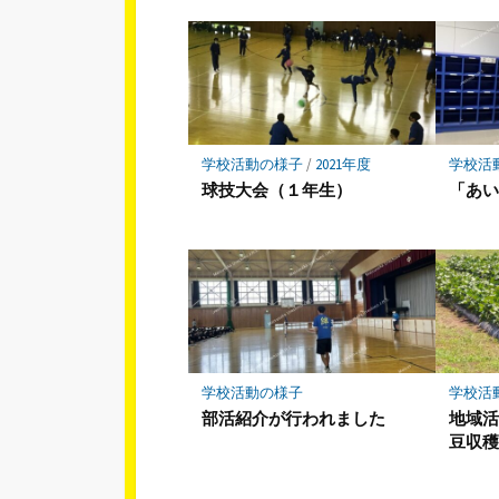
学校活動の様子
/
2021年度
学校活
球技大会（１年生）
「あ
学校活動の様子
学校活
部活紹介が行われました
地域
豆収