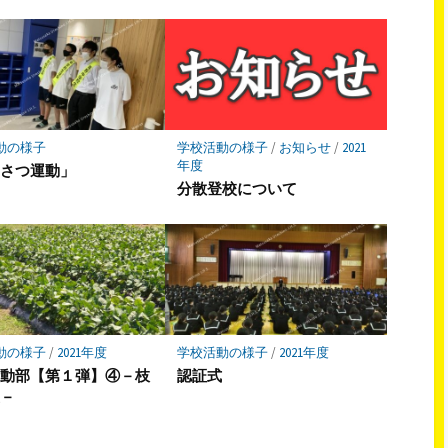
動の様子
学校活動の様子
/
お知らせ
/
2021
年度
いさつ運動」
分散登校について
動の様子
/
2021年度
学校活動の様子
/
2021年度
活動部【第１弾】④－枝
認証式
穫－