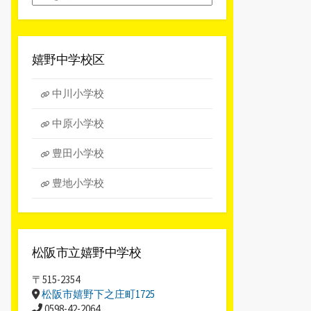
別
ア
ー
カ
嬉野中学校区
イ
ブ
中川小学校
中原小学校
豊田小学校
豊地小学校
松阪市立嬉野中学校
〒515-2354
松阪市嬉野下之庄町1725
0598-42-2064