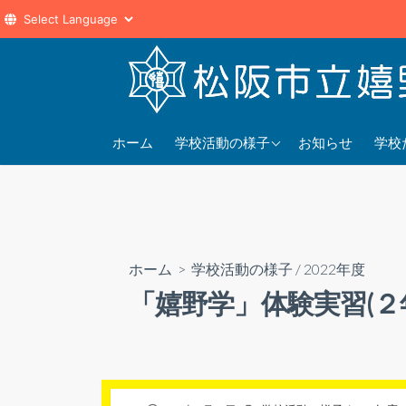
コ
ン
テ
ン
2025年度
202
ツ
ホーム
学校活動の様子
お知らせ
学校
へ
2024年度
202
ス
2023年度
202
キ
ッ
プ
ホーム
>
学校活動の様子
/
2022年度
「嬉野学」体験実習(２