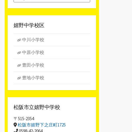
別
ア
ー
カ
嬉野中学校区
イ
ブ
中川小学校
中原小学校
豊田小学校
豊地小学校
松阪市立嬉野中学校
〒515-2354
松阪市嬉野下之庄町1725
0598-42-2064