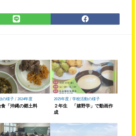
LINE
Facebook
で
で
シ
シ
ェ
ェ
ア
ア
動の様子
/
2024年度
2025年度
/
学校活動の様子
1給食「沖縄の郷土料
２年生 「嬉野学」で動画作
成