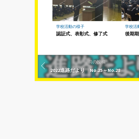
学校活動の様子
学校活
認証式、表彰式、修了式
後期期
前の投稿
2022進路だより No.25～No.28