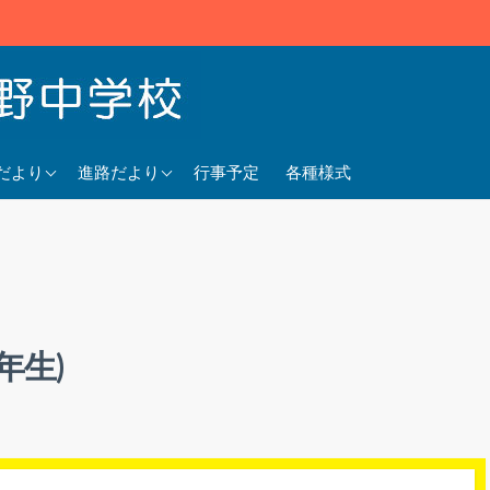
5年度
2025年度
だより
進路だより
行事予定
各種様式
4年度
2024年度
3年度
2023年度
年生)