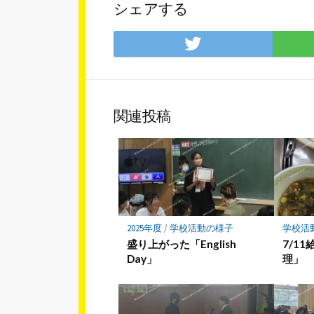
シェアする
Twitter
で
シ
ェ
ア
関連投稿
2025年度
/
学校活動の様子
学校活
盛り上がった「English
7/1
Day」
理」