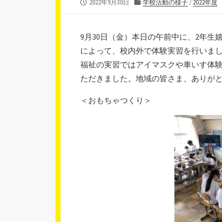
公
カ
2022年9月30日
学校活動の様子
/
2022年度
開
テ
日
ゴ
リ
9月30日（金）本日の午前中に、2年
ー
によって、校内外で体験実習を行いま
福祉の実習ではアイマスクや車いす体
ただきました。地域の皆さま、ありが
＜おもちゃつくり＞