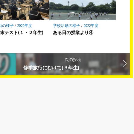
動の様子
/
2022年度
学校活動の様子
/
2022年度
末テスト(１・２年生)
ある日の授業より④
次の投稿
修学旅行にむけて(３年生)