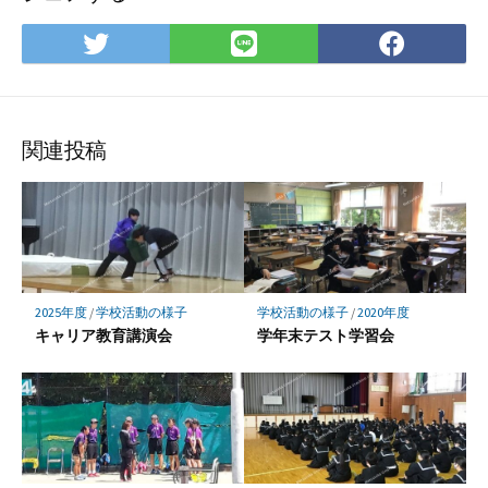
Twitter
LINE
Face
で
で
で
シ
シ
シ
ェ
ェ
ェ
ア
ア
ア
関連投稿
2025年度
/
学校活動の様子
学校活動の様子
/
2020年度
キャリア教育講演会
学年末テスト学習会