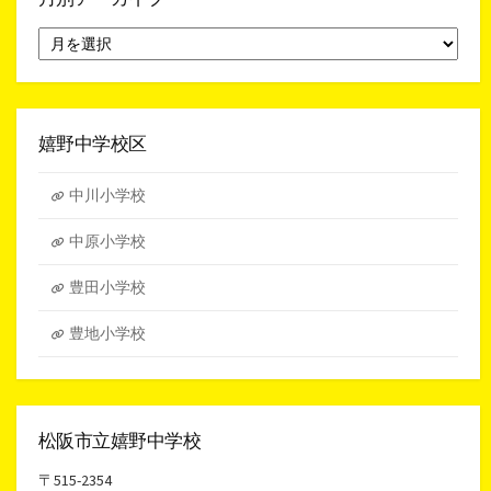
月
別
ア
ー
カ
イ
嬉野中学校区
ブ
中川小学校
中原小学校
豊田小学校
豊地小学校
松阪市立嬉野中学校
〒515-2354