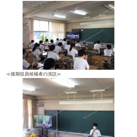
≪後期役員候補者の演説≫