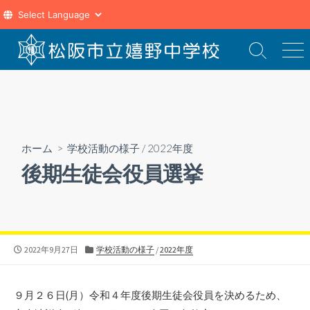
コ
ン
検
メ
索
ニ
テ
切
ュ
ン
り
ー
ツ
替
え
へ
ス
ホーム
>
学校活動の様子
/
2022年度
キ
後期生徒会役員選挙
ッ
プ
公
カ
2022年9月27日
学校活動の様子
/
2022年度
開
テ
日
ゴ
リ
９月２６日(月）令和４年度後期生徒会役員を決めるため、
ー