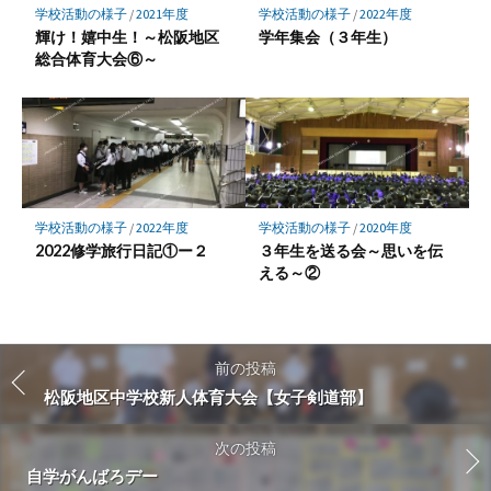
学校活動の様子
/
2021年度
学校活動の様子
/
2022年度
輝け！嬉中生！～松阪地区
学年集会（３年生）
総合体育大会⑥～
学校活動の様子
/
2022年度
学校活動の様子
/
2020年度
2022修学旅行日記①ー２
３年生を送る会～思いを伝
える～②
前の投稿
松阪地区中学校新人体育大会【女子剣道部】
次の投稿
自学がんばろデー