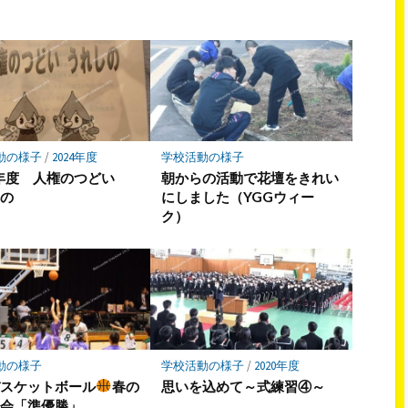
ア
ア
動の様子
/
2024年度
学校活動の様子
4年度 人権のつどい
朝からの活動で花壇をきれい
しの
にしました（YGGウィー
ク）
動の様子
学校活動の様子
/
2020年度
バスケットボール
春の
思いを込めて～式練習④～
大会「準優勝」