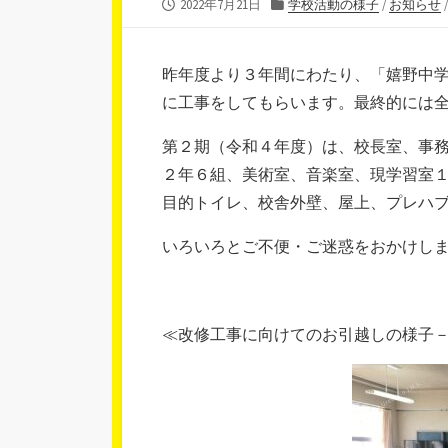
公
カ
2022年7月21日
学校活動の様子
/
お知らせ
開
テ
日
ゴ
リ
昨年度より３年間にわたり、「嬉野中
ー
に工事をしてもらいます。最終的には
第２期（令和４年度）は、校長室、事
２年６組、美術室、音楽室、現学習室
目的トイレ、校舎外壁、屋上、プレハ
いろいろとご不便・ご迷惑をおかけし
≪改修工事に向けてのお引越しの様子