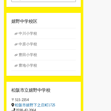
別
ア
ー
カ
嬉野中学校区
イ
ブ
中川小学校
中原小学校
豊田小学校
豊地小学校
松阪市立嬉野中学校
〒515-2354
松阪市嬉野下之庄町1725
0598-42-2064