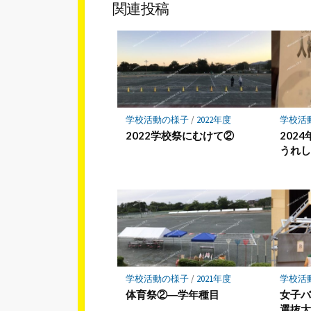
ア
関連投稿
学校活動の様子
/
2022年度
学校活
2022学校祭にむけて②
202
うれ
学校活動の様子
/
2021年度
学校活
体育祭②―学年種目
女子
選抜