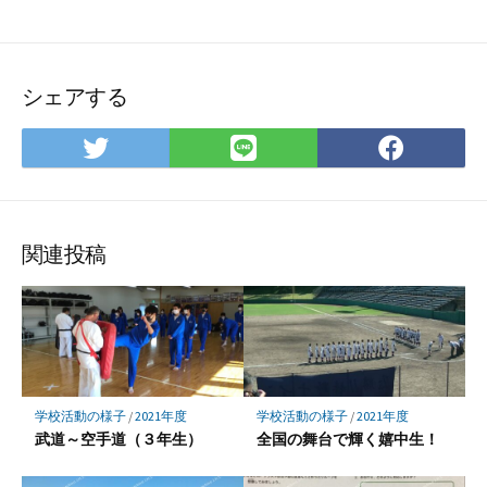
シェアする
Twitter
LINE
Face
で
で
で
シ
シ
シ
ェ
ェ
ェ
ア
ア
ア
関連投稿
学校活動の様子
/
2021年度
学校活動の様子
/
2021年度
武道～空手道（３年生）
全国の舞台で輝く嬉中生！