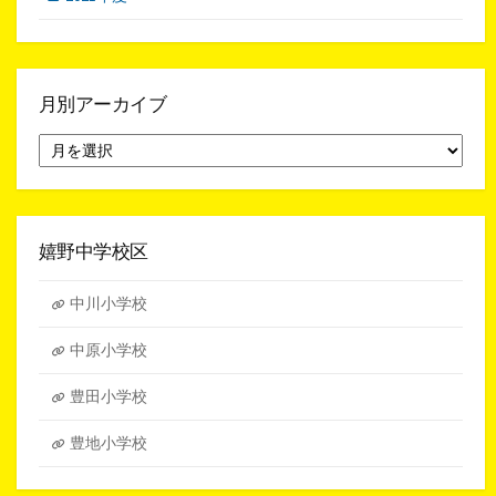
月別アーカイブ
月
別
ア
ー
カ
イ
嬉野中学校区
ブ
中川小学校
中原小学校
豊田小学校
豊地小学校