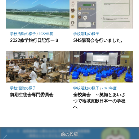
学校活動の様子
/
2022年度
学校活動の様子
2022修学旅行日記①ー３
SNS講習会を行いました。
学校活動の様子
学校活動の様子
/
2020年度
前期生徒会専門委員会
全校集会 ～笑顔とあいさ
つで地域貢献日本一の学校
へ
前の投稿