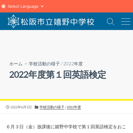
コ
ン
検
メ
索
ニ
テ
切
ュ
ン
り
ー
ツ
替
え
へ
ス
ホーム
>
学校活動の様子
/
2022年度
キ
2022年度第１回英語検定
ッ
プ
公
カ
2022年6月3日
学校活動の様子
/
2022年度
開
テ
日
ゴ
リ
６月３日（金）放課後に嬉野中学校で第１回英語検定をおこ
ー