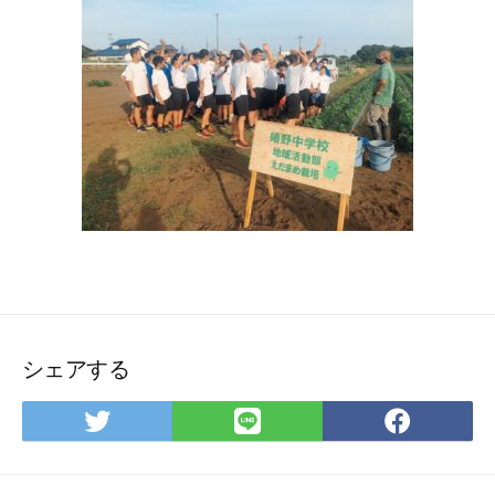
シェアする
Twitter
LINE
Face
で
で
で
シ
シ
シ