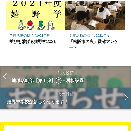
学校活動の様子
/
2021年度
学校活動の様子
/
2021年度
学びを繋げる嬉野学2021
「松阪市の火」愛称アンケ
ート
前の投稿
地域活動部【第１弾】②－看板設置
次の投稿
嬉野中学校が新しくなります！