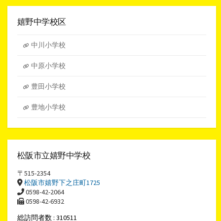
ー
カ
イ
嬉野中学校区
ブ
中川小学校
中原小学校
豊田小学校
豊地小学校
松阪市立嬉野中学校
〒515-2354
松阪市嬉野下之庄町1725
0598-42-2064
0598-42-6932
総訪問者数 : 310511