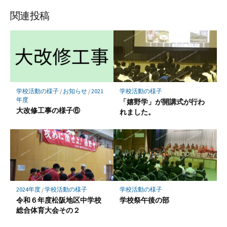
ェ
ェ
ェ
ア
ア
ア
関連投稿
学校活動の様子
/
お知らせ
/
2021
学校活動の様子
年度
「嬉野学」が開講式が行わ
大改修工事の様子⑥
れました。
2024年度
/
学校活動の様子
学校活動の様子
令和６年度松阪地区中学校
学校祭午後の部
総合体育大会その２