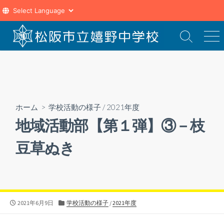
コ
ン
検
メ
索
ニ
テ
切
ュ
ン
り
ー
ツ
替
え
へ
ス
ホーム
>
学校活動の様子
/
2021年度
キ
地域活動部【第１弾】③－枝
ッ
プ
豆草ぬき
公
カ
2021年6月9日
学校活動の様子
/
2021年度
開
テ
日
ゴ