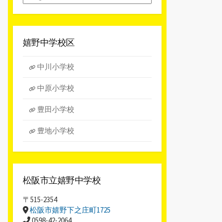
別
ア
ー
カ
嬉野中学校区
イ
ブ
中川小学校
中原小学校
豊田小学校
豊地小学校
松阪市立嬉野中学校
〒515-2354
松阪市嬉野下之庄町1725
0598-42-2064