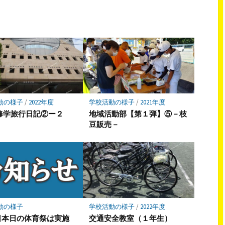
ェ
ェ
ア
ア
動の様子
/
2022年度
学校活動の様子
/
2021年度
2修学旅行日記②ー２
地域活動部【第１弾】⑤－枝
豆販売－
動の様子
学校活動の様子
/
2022年度
日本日の体育祭は実施
交通安全教室（１年生）