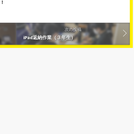
す！
次の投稿
iPad返納作業（３年生）