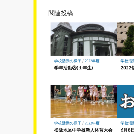
ェ
ア
関連投稿
学校活動の様子
/
2022年度
学校活
学年活動③(１年生)
202
学校活動の様子
/
2022年度
学校活
松阪地区中学校新人体育大会
6月8