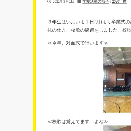
公
カ
2021年3月1日
学校活動の様子
/
2020年度
開
テ
日
ゴ
リ
３年生はいよいよ１日(月)より卒業式
ー
礼の仕方、校歌の練習をしました。校
≪今年、対面式で行います≫
≪校歌は覚えてます…よね≫