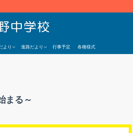
5年度
2025年度
だより
進路だより
行事予定
各種様式
4年度
2024年度
3年度
2023年度
始まる～