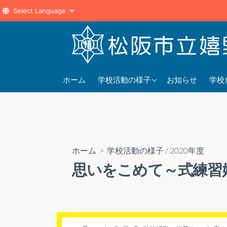
コ
ン
テ
ン
2025年度
202
ツ
ホーム
学校活動の様子
お知らせ
学校
へ
2024年度
202
ス
2023年度
202
キ
ッ
プ
ホーム
>
学校活動の様子
/
2020年度
思いをこめて～式練習