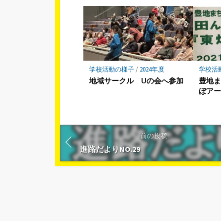
学校活動の様子
/
2024年度
学校活
地域サークル Uの会へ参加
豊地
ぼア
前の投稿
進路だよりNO.29