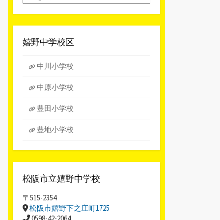
別
ア
ー
カ
嬉野中学校区
イ
ブ
中川小学校
中原小学校
豊田小学校
豊地小学校
松阪市立嬉野中学校
〒515-2354
松阪市嬉野下之庄町1725
0598-42-2064