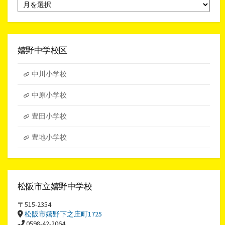
月
別
ア
ー
カ
イ
嬉野中学校区
ブ
中川小学校
中原小学校
豊田小学校
豊地小学校
松阪市立嬉野中学校
〒515-2354
松阪市嬉野下之庄町1725
0598-42-2064