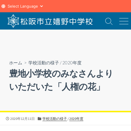
コ
ン
検
メ
索
ニ
テ
切
ュ
ン
り
ー
ツ
替
え
へ
ス
ホーム
>
学校活動の様子
/
2020年度
キ
豊地小学校のみなさんより
ッ
プ
いただいた「人権の花」
公
カ
2020年12月11日
学校活動の様子
/
2020年度
開
テ
日
ゴ