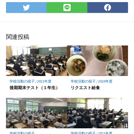
Twitter
LINE
Face
で
で
で
シ
シ
シ
ェ
ェ
ェ
ア
ア
ア
関連投稿
学校活動の様子
/
2021年度
学校活動の様子
/
2020年度
後期期末テスト（１年生）
リクエスト給食
学校活動の様子
学校活動の様子
/
2021年度