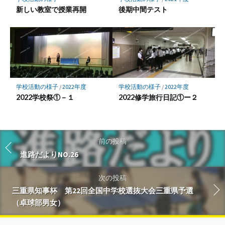
新しい教室で授業再開
後期中間テスト
学校活動の様子
/
2022年度
学校活動の様子
/
2022年度
2022学校祭①－１
2022修学旅行日記①ー２
前の投稿
進路だよりNO.26
次の投稿
三重県知事杯 第22回全国中学校選抜大会三重県予選
（卓球部男女）