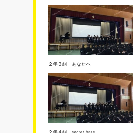
２年３組 あなたへ
２年４組 secret base