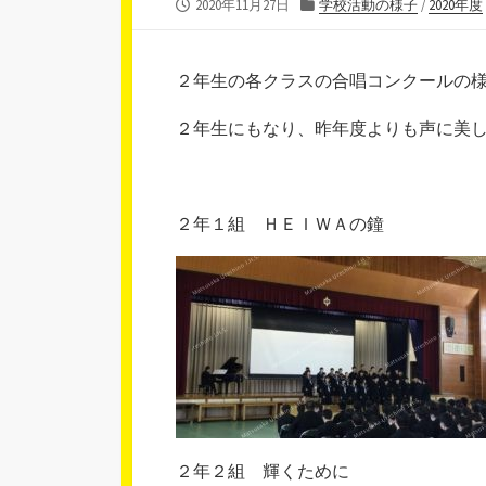
公
カ
2020年11月27日
学校活動の様子
/
2020年度
開
テ
日
ゴ
リ
２年生の各クラスの合唱コンクールの
ー
２年生にもなり、昨年度よりも声に美
２年１組 ＨＥＩＷＡの鐘
２年２組 輝くために