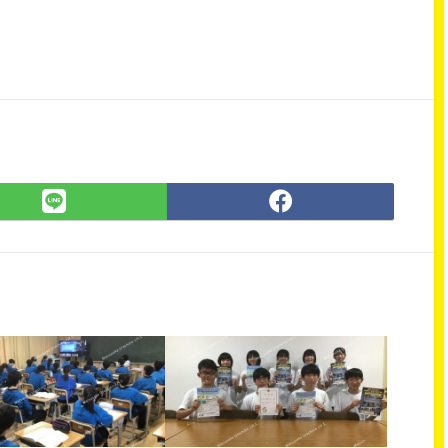
LINE
Facebook
で
で
シ
シ
ェ
ェ
ア
ア