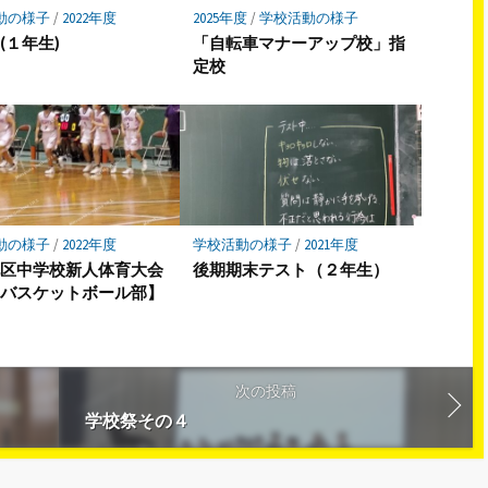
動の様子
/
2022年度
2025年度
/
学校活動の様子
(１年生)
「自転車マナーアップ校」指
定校
動の様子
/
2022年度
学校活動の様子
/
2021年度
地区中学校新人体育大会
後期期末テスト（２年生）
子バスケットボール部】
次の投稿
学校祭その４