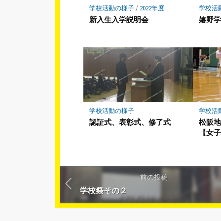
学校活動の様子
/
2022年度
学校活
新入生入学説明会
嬉野学
学校活動の様子
学校活
認証式、表彰式、修了式
松阪
【女
前の投稿
学校祭その２