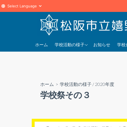
コ
ン
テ
ン
2025年度
202
ツ
ホーム
学校活動の様子
お知らせ
学校
へ
2024年度
202
ス
2023年度
202
キ
ッ
プ
ホーム
>
学校活動の様子
/
2020年度
学校祭その３