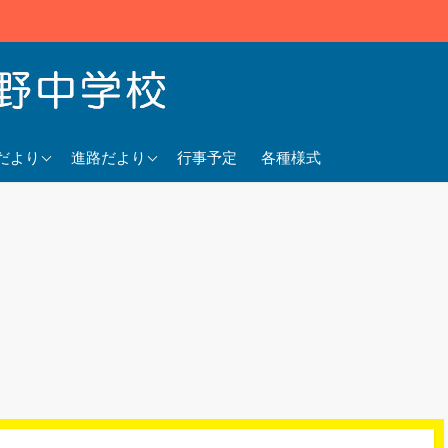
5年度
2025年度
だより
進路だより
行事予定
各種様式
4年度
2024年度
3年度
2023年度