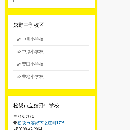
別
ア
ー
カ
嬉野中学校区
イ
ブ
中川小学校
中原小学校
豊田小学校
豊地小学校
松阪市立嬉野中学校
〒515-2354
松阪市嬉野下之庄町1725
0598-42-2064