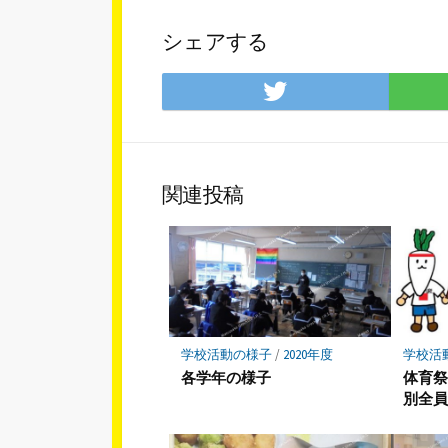
シェアする
Twitter
で
シ
ェ
ア
関連投稿
学校活動の様子
/
2020年度
学校活
各学年の様子
体育
別全