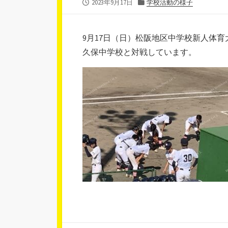
公
カ
2023年9月17日
学校活動の様子
開
テ
日
ゴ
リ
9月17日（日）松阪地区中学校新人体
ー
久保中学校と対戦しています。