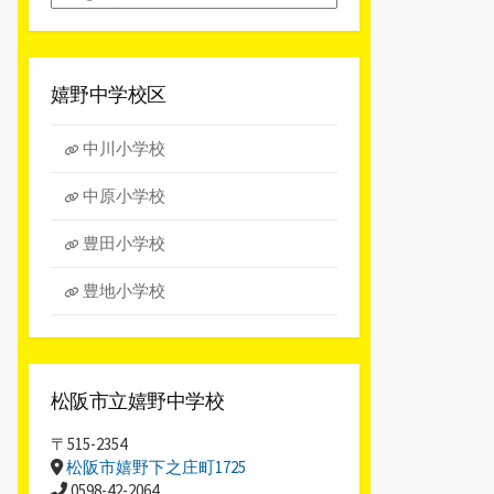
別
ア
ー
カ
嬉野中学校区
イ
ブ
中川小学校
中原小学校
豊田小学校
豊地小学校
松阪市立嬉野中学校
〒515-2354
松阪市嬉野下之庄町1725
0598-42-2064