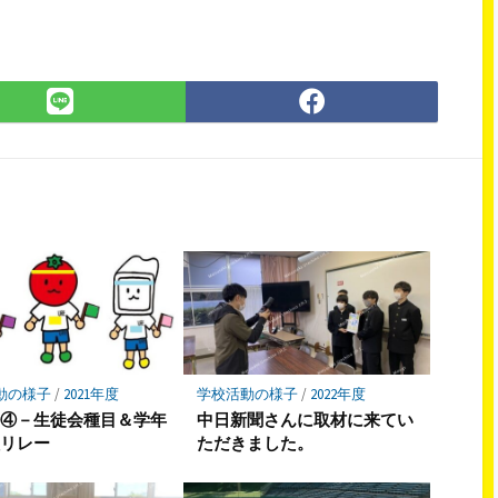
LINE
Facebook
で
で
シ
シ
ェ
ェ
ア
ア
動の様子
/
2021年度
学校活動の様子
/
2022年度
祭④－生徒会種目＆学年
中日新聞さんに取材に来てい
員リレー
ただきました。