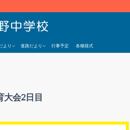
5年度
2025年度
だより
進路だより
行事予定
各種様式
4年度
2024年度
3年度
2023年度
育大会2日目