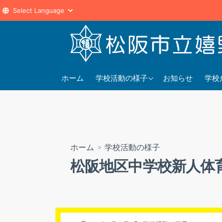
コ
ン
テ
ン
2025年度
202
ツ
ホーム
学校活動の様子
お知らせ
学校
へ
2024年度
202
ス
2023年度
202
キ
ッ
プ
ホーム
>
学校活動の様子
松阪地区中学校新人体