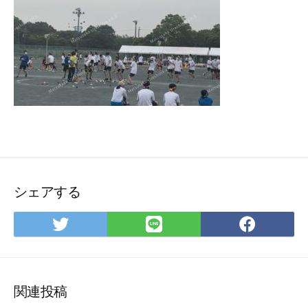
シェアする
Twitter
LINE
Face
で
で
で
シ
シ
シ
ェ
ェ
ェ
ア
ア
ア
関連投稿