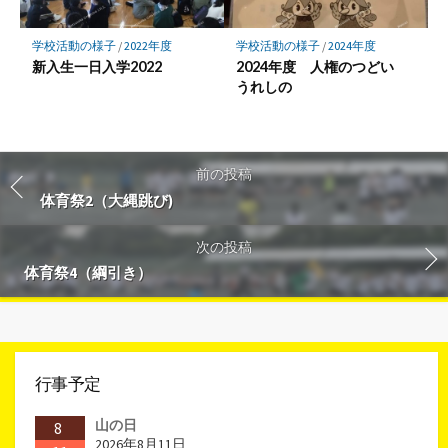
学校活動の様子
/
2022年度
学校活動の様子
/
2024年度
新入生一日入学2022
2024年度 人権のつどい
うれしの
前の投稿
体育祭2（大縄跳び)
次の投稿
体育祭4（綱引き）
行事予定
山の日
8
2026年8月11日