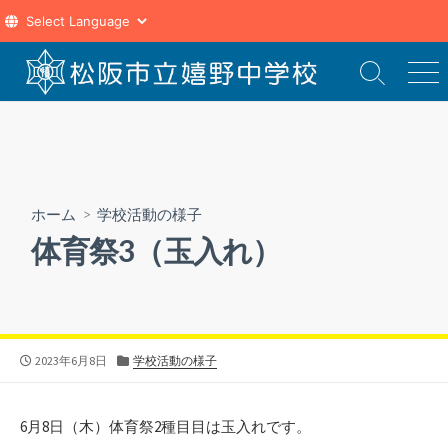
コ
ン
検
メ
索
ニ
テ
切
ュ
ン
り
ー
ツ
替
え
へ
ス
ホーム
>
学校活動の様子
キ
体育祭3（玉入れ）
ッ
プ
公
カ
2023年6月8日
学校活動の様子
開
テ
日
ゴ
リ
6月8日（木）体育祭2種目目は玉入れです。
ー